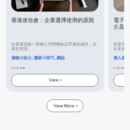
香港迷你倉：企業選擇使用的原因
電子產
介及
在香港這樣一座辦公空間稀缺且昂貴的城市，企
你是否打
業在管理...
於本港炎..
儲物小貼士, 搬家小技巧, 網誌
個人儲存
31 7 月, 2025
3 7 月, 2025
View
View More