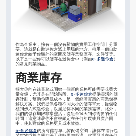
作為企業主，擁有一個沒有雜物的實用工作空間十分重
要。這就是自助迷你倉派上用場的地方。租用一個自助
迷你倉給予你額外的空間來儲存業務庫存、文件等等。
以下是一些你可以儲存在迷你倉中（例如
e-多迷你倉
）
的常見商業物品。
商業庫存
擴大你的在線業務或開始一個新的業務可能需要花費大
量金錢，尤其是在開始階段。
e-多迷你倉
提供靈活的儲
存計劃，幫助你降低成本，是一個經濟實惠的商業儲存
解決方案。我們提供各種不同大小的儲存單元，從儲物
櫃到步入式迷你倉，以滿足你不同的業務需求。此外，
我們的儲存期限非常靈活，從短至14天到你需要的任何
時間！這意味著你不會被鎖定在任何年度或月度合同
中，使其對你的業務更具成本效益。
e-多迷你倉
的所有儲存單元皆配備空調，讓你在進行包
裝貨物或檢查庫存等工作時更加舒適。你還可以在任何