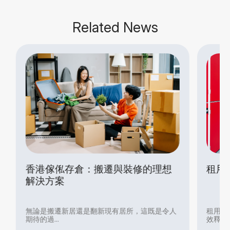
Related News
香港傢俬存倉：搬遷與裝修的理想
租用 
解決方案
無論是搬遷新居還是翻新現有居所，這既是令人
租用自助
期待的過...
效釋放家..