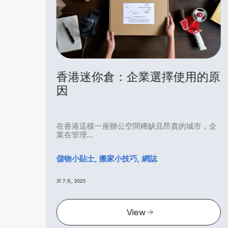
擇使用的原
電子產品存放指南：香港
倉推介及實用貼士
且昂貴的城市，企
你是否打算將電子產品存放於香港的迷
於本港炎...
個人儲存倉, 網誌
3 7 月, 2025
View