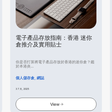
 迷你
外籍家庭在港儲存空間指南：
關、運輸與實用貼士
你倉？鑑
搬到一個新國家對於外籍家庭來說，既令人興
又容易感...
個人儲存倉, 搬家小技巧, 網誌
3 7 月, 2025
View