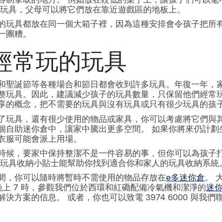
的玩具，父母可以將它們放在靠近遊戲區的地板上。
的玩具都放在同一個大箱子裡，因為這種安排會令孩子把所
一團糟。
經常玩的玩具
和聖誕節等各種場合和節日都會收到許多玩具。年復一年，
整玩具。因此，建議減少孩子的玩具數量，只保留他們經常玩
享的概念，把不需要的玩具與沒有玩具或只有很少玩具的孩
了玩具，還有很少使用的物品或家具，你可以考慮將它們與
個自助迷你倉中，讓家中騰出更多空間。 如果你將來仍計劃
衣服可能會派上用場。
時候，要家中保持整潔不是一件容易的事，但你可以為孩子
些玩具收納小貼士能幫助你找到適合你和家人的玩具收納系統
間，你可以隨時將暫時不需使用的物品存放在
e多迷你倉
。 
至晚上 7 時，參觀我們位於西環和紅磡配備冷氣機和潔淨的
迷
決方案的信息。 或者，你也可以致電 3974 6000 與我