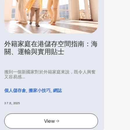
海
搬到香港？迷你倉如何幫你輕鬆
過渡
奮
搬到香港是一段令人興奮的新旅程，但同時也可
能讓人感...
個人儲存倉, 搬家小技巧, 網誌
3 7 月, 2025
View