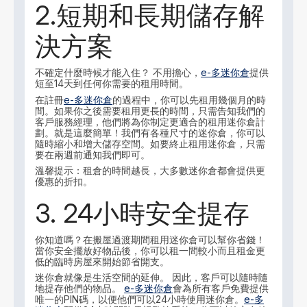
2.短期和長期儲存解
決方案
不確定什麼時候才能入住？ 不用擔心，
e-多迷你倉
提供
短至14天到任何你需要的租用時間。
在註冊
e-多迷你倉
的過程中，你可以先租用幾個月的時
間。如果你之後需要租用更長的時間，只需告知我們的
客戶服務經理，他們將為你制定更適合的租用迷你倉計
劃。就是這麼簡單！我們有各種尺寸的迷你倉，你可以
隨時縮小和增大儲存空間。如要終止租用迷你倉，只需
要在兩週前通知我們即可。
溫馨提示：租倉的時間越長，大多數迷你倉都會提供更
優惠的折扣。
3. 24小時安全提存
你知道嗎？在搬屋過渡期間租用迷你倉可以幫你省錢！
當你安全擺放好物品後，你可以租一間較小而且租金更
低的臨時房屋來開始節省開支。
迷你倉就像是生活空間的延伸。 因此，客戶可以隨時隨
地提存他們的物品。
e-多迷你倉
會為所有客戶免費提供
唯一的PIN碼，以便他們可以24小時使用迷你倉。
e-多