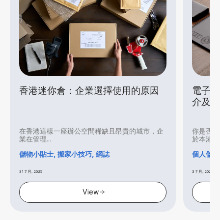
香港迷你倉：企業選擇使用的原因
電子產品
介及實
在香港這樣一座辦公空間稀缺且昂貴的城市，企
你是否打算
業在管理...
於本港炎...
儲物小貼士, 搬家小技巧, 網誌
個人儲存倉
31 7 月, 2025
3 7 月, 2025
View