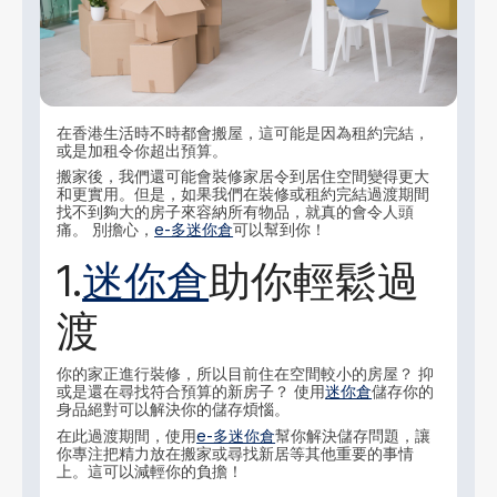
在香港生活時不時都會搬屋，這可能是因為租約完結，
或是加租令你超出預算。
搬家後，我們還可能會裝修家居令到居住空間變得更大
和更實用。但是，如果我們在裝修或租約完結過渡期間
找不到夠大的房子來容納所有物品，就真的會令人頭
痛。 別擔心，
e-多迷你倉
可以幫到你！
1.
迷你倉
助你輕鬆過
渡
你的家正進行裝修，所以目前住在空間較小的房屋？ 抑
或是還在尋找符合預算的新房子？ 使用
迷你倉
儲存你的
身品絕對可以解決你的儲存煩惱。
在此過渡期間，使用
e-多迷你倉
幫你解決儲存問題，讓
你專注把精力放在搬家或尋找新居等其他重要的事情
上。這可以減輕你的負擔！