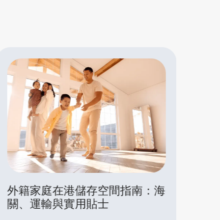
搬到香港？迷你倉如何幫你輕鬆
香
過渡
想