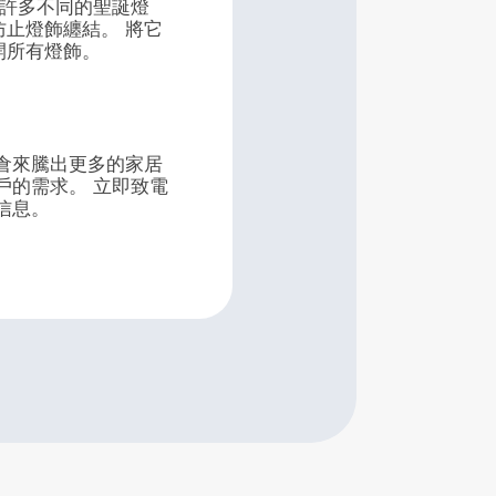
有許多不同的聖誕燈
止燈飾纏結。 將它
開所有燈飾。
倉來騰出更多的家居
戶的需求。 立即致電
信息。