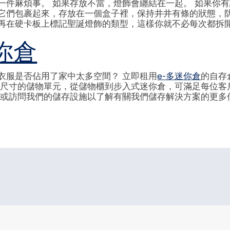
一件麻煩事。 如果存放不當，燈飾會纏結在一起。 如果你
它們包裹起來，存放在一個盒子裡，保持井井有條的狀態，防
再在硬卡板上標記聖誕燈飾的類型，這樣你就不必每次都拆
你倉
衣服是否佔用了家中太多空間？ 立即租用
e-多迷你倉
的自存
種尺寸的儲物單元，從儲物櫃到步入式迷你倉，可滿足每位客
聯繫我們或訪問我們的儲存設施以了解有關我們儲存解決方案的更多