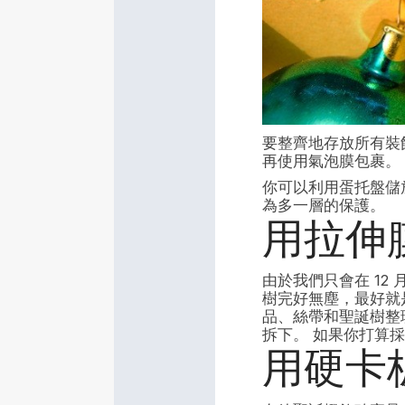
要整齊地存放所有裝
再使用氣泡膜包裹。
你可以利用蛋托盤儲
為多一層的保護。
用拉伸
由於我們只會在 1
樹完好無塵，最好就
品、絲帶和聖誕樹整
拆下。 如果你打算
用硬卡