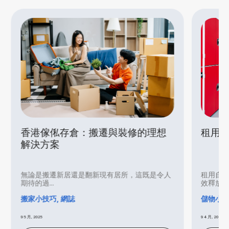
香港傢俬存倉：搬遷與裝修的理想
租用 
解決方案
無論是搬遷新居還是翻新現有居所，這既是令人
租用自助
期待的過...
效釋放家..
搬家小技巧, 網誌
儲物小貼
9 5 月, 2025
9 4 月, 2025