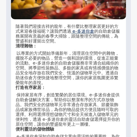
隨著我們迎接吉祥的龍年，有什麼比整理家居更好的方
式來迎春接福呢？讓我們透過
e-多迷你倉
的自助倉儲服
務展開有意義的春季大掃除，跟隨整理空間的傳統，為
豐盛和好運留出空間。
清理雜物：
以專業的方式開始準備新年，清理居住空間中的雜物，
擺脫不必要的物品，營造一個和諧的環境，促進正能量
的流動。e-多迷你倉的自助倉儲服務非常適合組織你的
空間。將季節性裝飾品、多餘的家具或有情感價值的物
品安全地存放在我們安全、恆溫的儲物單元中。透過自
助迷你倉方便快捷地整理空間，讓你的家居氛圍更添繁
榮龍年的喜悅。
打造有序家居：
保持家居有序，創造繁榮的居住環境。e-多迷你倉提供
自助倉儲解決方案，幫助你以整潔有序的方式存放物
品。我們安全的儲物單元非常適合存放家具、節慶裝飾
品或家族傳世珍品，為你的物品提供方便且隨時可取的
選擇。利用選擇理想儲物尺寸和全天候進入儲物單元的
便利性，透過 e-多迷你倉的靈活自助倉儲選擇提升你的
居住空間，讓你的豐盛龍年更上一層樓。
便利靈活的儲物體驗
e-多迷你倉深知自助倉儲方案中靈活性的重要性，為你