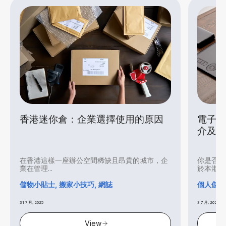
香港迷你倉：企業選擇使用的原因
電子產
介及
在香港這樣一座辦公空間稀缺且昂貴的城市，企
你是否打
業在管理...
於本港炎..
儲物小貼士, 搬家小技巧, 網誌
個人儲存
31 7 月, 2025
3 7 月, 2025
View