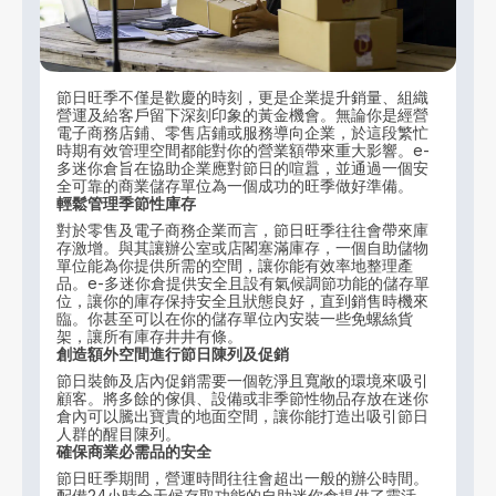
節日旺季不僅是歡慶的時刻，更是企業提升銷量、組織
營運及給客戶留下深刻印象的黃金機會。無論你是經營
電子商務店鋪、零售店鋪或服務導向企業，於這段繁忙
時期有效管理空間都能對你的營業額帶來重大影響。e-
多迷你倉旨在協助企業應對節日的喧囂，並通過一個安
全可靠的商業儲存單位為一個成功的旺季做好準備。
輕鬆管理季節性庫存
對於零售及電子商務企業而言，節日旺季往往會帶來庫
存激增。與其讓辦公室或店閣塞滿庫存，一個自助儲物
單位能為你提供所需的空間，讓你能有效率地整理產
品。e-多迷你倉提供安全且設有氣候調節功能的儲存單
位，讓你的庫存保持安全且狀態良好，直到銷售時機來
臨。你甚至可以在你的儲存單位內安裝一些免螺絲貨
架，讓所有庫存井井有條。
創造額外空間進行節日陳列及促銷
節日裝飾及店內促銷需要一個乾淨且寬敞的環境來吸引
顧客。將多餘的傢俱、設備或非季節性物品存放在迷你
倉內可以騰出寶貴的地面空間，讓你能打造出吸引節日
人群的醒目陳列。
確保商業必需品的安全
節日旺季期間，營運時間往往會超出一般的辦公時間。
配備24小時全天候存取功能的自助迷你倉提供了靈活