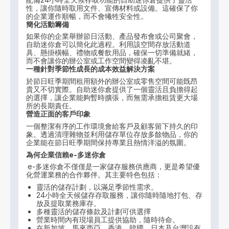
性，讓你隨時取用文件、宣傳材料或設備。這確保了你
的企業運作順暢，而不會犧牲安全性。
簡化活動籌備
如果你的企業舉辦節日活動、產品發布會或公司聚會，
自助迷你倉可以簡化此過程。利用該空間存放活動道
具、懸掛橫幅、禮物或餐飲用品，確保一切準備就緒，
而不會讓你的辦公室或工作空間變得凌亂不堪。
一種針對季節性成長的成本效益解決方案
於節日旺季期間租用額外的辦公室或零售空間可能既昂
貴又不切實際。自助迷你倉提供了一個靈活且負擔得起
的選擇，讓企業能夠暫時擴張，而無需承擔租賃更大場
所的長期責任。
營造正面的客戶印象
一個整潔有序的工作環境會給客戶及顧客留下持久的印
象。透過清理雜物並利用儲存單位存放多餘物品，你的
企業能在節日旺季期間保持專業且熱情洋溢的氛圍。
為何企業信賴
e-
多迷你倉
e-多迷你倉不僅僅是一家儲存服務供應商，更是希望優
化營運業務的合作夥伴。其主要特色包括：
靈活的儲存計劃，以滿足季節性需求。
24小時全天候儲存存取服務，讓你隨時隨地打包、存
放及提取業務庫存。
多種靈活的儲存條款及計劃可供選擇
營業時間內有現場員工提供協助，隨時待命。
在新加坡、馬來西亞、香港、韓國、日本及台灣設有