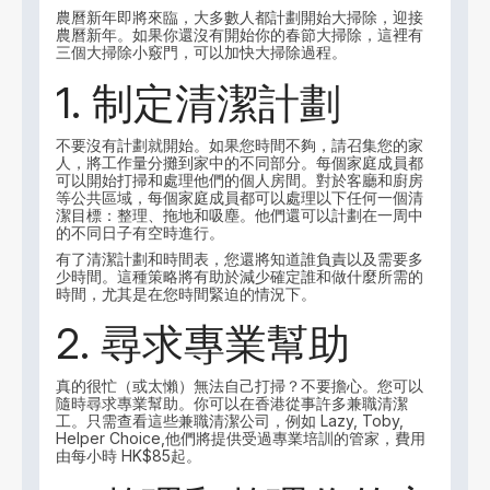
農曆新年即將來臨，大多數人都計劃開始大掃除，迎接
農曆新年。如果你還沒有開始你的春節大掃除，這裡有
三個大掃除小竅門，可以加快大掃除過程。
1. 制定清潔計劃
不要沒有計劃就開始。如果您時間不夠，請召集您的家
人，將工作量分攤到家中的不同部分。每個家庭成員都
可以開始打掃和處理他們的個人房間。對於客廳和廚房
等公共區域，每個家庭成員都可以處理以下任何一個清
潔目標：整理、拖地和吸塵。他們還可以計劃在一周中
的不同日子有空時進行。
有了清潔計劃和時間表，您還將知道誰負責以及需要多
少時間。這種策略將有助於減少確定誰和做什麼所需的
時間，尤其是在您時間緊迫的情況下。
2. 尋求專業幫助
真的很忙（或太懶）無法自己打掃？不要擔心。您可以
隨時尋求專業幫助。你可以在香港從事許多兼職清潔
工。只需查看這些兼職清潔公司，例如 Lazy, Toby,
Helper Choice,他們將提供受過專業培訓的管家，費用
由每小時 HK$85起。