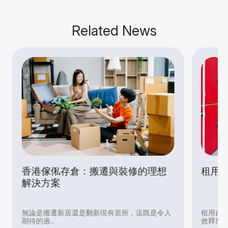
Related News
香港傢俬存倉：搬遷與裝修的理想
租用 
解決方案
無論是搬遷新居還是翻新現有居所，這既是令人
租用自助
期待的過...
效釋放家..