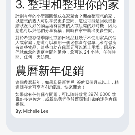
3. 整理和整理你的家
計劃今年的小型團圓飯或在家聚會？開始整理您的家，
以便您的親人可以享受更多空間。這也可能是回收或捐
贈狀況良好的物品給有需要的人或組織的好時機，因此
您也可以與他們分享祝福，同時在家中騰出更多空間。
對於希望存儲季節性或節日物品且幾乎不使用家具的個
人或家庭，您還可以租用一個迷你倉存儲單元來存儲所
有這些物品。這些自助存儲單元可以派上用場，因為它
們就像您的家庭空間的延伸，您可以 24 小時、任何時
間、任何一天訪問。
農曆新年促銷
這個農曆新年，如果您是新客戶, 簽約12個月或以上，精
選儲存倉可享有4折優惠。快來開倉！
如果你有任何儲存問題，可以隨時致電 3974 6000 致
電e-多迷你倉，或親臨我們位於西環和紅磡的迷你倉儲
參觀。
By:
Michelle Lee