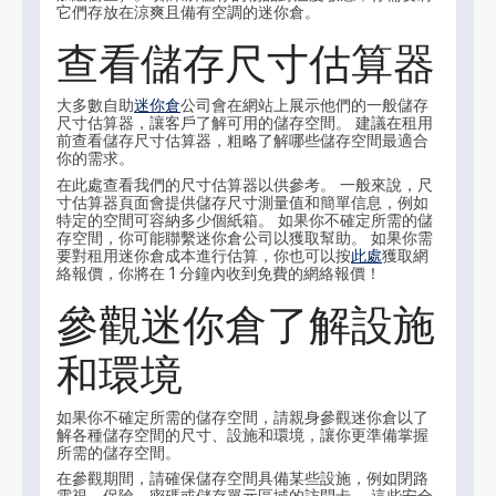
它們存放在涼爽且備有空調的迷你倉。
查看儲存尺寸估算器
大多數自助
迷你倉
公司會在網站上展示他們的一般儲存
尺寸估算器，讓客戶了解可用的儲存空間。 建議在租用
前查看儲存尺寸估算器，粗略了解哪些儲存空間最適合
你的需求。
在此處查看我們的尺寸估算器以供參考。 一般來說，尺
寸估算器頁面會提供儲存尺寸測量值和簡單信息，例如
特定的空間可容納多少個紙箱。 如果你不確定所需的儲
存空間，你可能聯繫迷你倉公司以獲取幫助。 如果你需
要對租用迷你倉成本進行估算，你也可以按
此處
獲取網
絡報價，你將在 1 分鐘內收到免費的網絡報價！
參觀迷你倉了解設施
和環境
如果你不確定所需的儲存空間，請親身參觀迷你倉以了
解各種儲存空間的尺寸、設施和環境，讓你更準備掌握
所需的儲存空間。
在參觀期間，請確保儲存空間具備某些設施，例如閉路
電視、保險、密碼或儲存單元區域的訪問卡。 這些安全