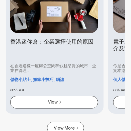
倉：企業選擇使用的原因
電子產品存放指南：香
介及實用貼士
座辦公空間稀缺且昂貴的城市，企
你是否打算將電子產品存放於
於本港炎...
家小技巧, 網誌
個人儲存倉, 網誌
3 7 月, 2025
View
View
View More