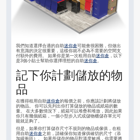
我們知道選擇合適的自助
迷你倉
可能會很困難，但做出
有意識的決定很重要，這樣你就不必為不需要的空間支
付額外的費用。 如果你是第一次租用自助
迷你倉
，以下
是3個小貼士幫助你選擇理想的自助
迷你倉
。
記下你計劃儲放的物
品
在獲得租用自助
迷你倉
的報價之前，你應該計劃將儲放
的物品。 你可以先列出你打算儲放的物品或紙箱的數
量。 在大多數情況下，紙箱可以堆疊和堆放，因此如果
你只有幾個紙箱，一個小型步入式或儲物櫃儲存單元可
能就足夠了。
但是，如果你打算儲存尺寸不規則的物品或傢俱，在租
用自助
迷你倉
之前，請確保你知道傢俱確切的尺寸（添
加緩衝區）。 如果所儲存的物品對溫度敏感，你需要將