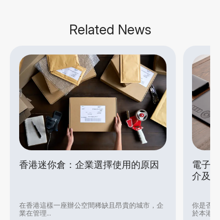
Related News
香港迷你倉：企業選擇使用的原因
電子產
介及實
在香港這樣一座辦公空間稀缺且昂貴的城市，企
你是否打
業在管理...
於本港炎..