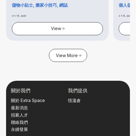
儲物小貼士, 搬家小技巧, 網誌
個人儲存倉
31 7 月, 2025
3 7 月, 2025
View
View More
關於我們
我們提供
關於 Extra Space
恆溫倉
最新消息
招募人才
聯絡我們
永續發展