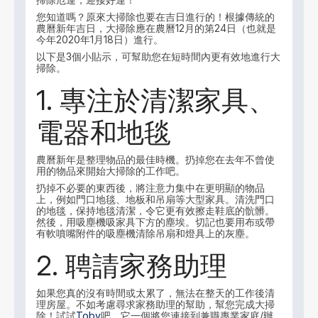
您知道嗎？原來大掃除也要在吉日進行的！根據傳統的
農曆新年吉日，大掃除應在農曆12月的第24日（也就是
今年2020年1月18日）進行。
以下是3個小貼示，可幫助您在短時間內更有效地進行大
掃除。
1. 專注於清潔家具、
電器和地毯
農曆新年是整理物品的最佳時機。扔掉您在去年不曾使
用的物品來開始大掃除的工作吧。
扔掉不必要的東西後，將注意力集中在更明顯的物品
上，例如門口地毯、地板和吊扇等大型家具。清洗門口
的地毯，保持地毯清潔，令它更有效擦走鞋底的骯髒。
然後，用吸塵機吸家具下方的塵埃。切記也要用布或帶
有軟噴嘴附件的吸塵機清除吊扇和燈具上的灰塵。
2. 聘請家務助理
如果您真的沒有時間或太累了，無法在整天的工作後清
理房屋。不如考慮尋求家務助理的幫助，幫您完成大掃
除！試試
Toby
吧，它一個將您連接到兼職專業家庭/辦