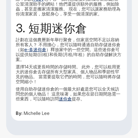
公室清潔助手的網站！他們還提供額外的服務，例如除
蟲，甚至是搬家清潔服務。 現在，您可以讓家務助理為
你清潔家居，放鬆身心，享受一個清潔的家。
3. 短期迷你倉
計劃在這個農曆新年舉行聚會，但家居空間不足以容納
所有客人？ 不用擔心，您可以隨時通過自助存儲迷你倉
（如
e-多迷你倉
）釋放家中的一些空間。這些迷你倉可
以提供短期(日租)和長期(月租/年租）的自助存儲解決方
案。
選擇14天或更長時間的存儲時間。 此外，您可以租用更
大的迷你倉去存儲所有大型家具、個人物品和季節性罕
見的物品。 當需要提取它們的時間，您可以隨時將存儲
空間縮小！
使用自助存儲迷你倉的一個最大好處是您可以全天候訪
問您的個人物品！ 這意味著，如果您在節日期間急需一
些東西，可以隨時訪問
迷你倉
提存。
By:
Michelle Lee