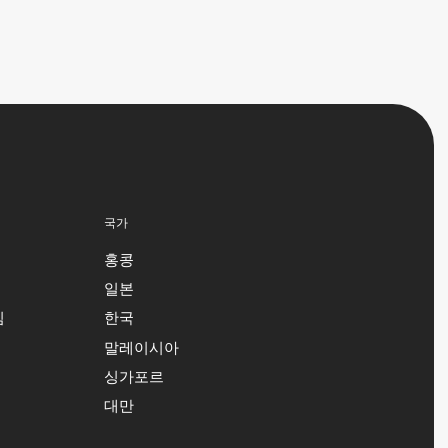
국가
홍콩
일본
침
한국
말레이시아
싱가포르
대만