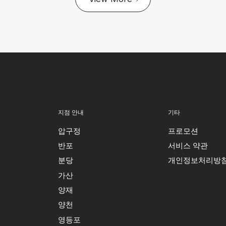
지점 안내
기타
압구정
프로모션
반포
서비스 약관
분당
개인정보처리방
가산
양재
양천
영등포