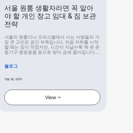
서울 원룸 생활자라면 꼭 알아
계
야 할 개인 창고 임대 & 짐 보관
용
전략
겨
서울의 원룸이나 오피스텔에서 사는 사람들의 가
도심
장 큰 고민은 공간 부족입니다. 처음 자취를 시작
공간
할 때는 짐이 적었지만, 시간이 지날수록 책·옷·운
지)’
동기구·캠핑용품 등으로 방이 금세 좁아집니다.
지 
이럴 때...
서비스
블로그
블로
11월 26, 2025
11월 26
View