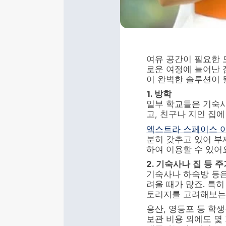
여유 공간이 필요한 
로운 여정에 늘어난 
이 완벽한 솔루션이 될
1.
방학
일부 학교들은 기숙사
고, 친구나 지인 집에
엑스트라 스페이스 
분히 갖추고 있어 부
하여 이용할 수 있어
2.
기숙사나
집
등
주
기숙사나 하숙방 등은
려울 때가 많죠. 특히
토리지를 고려해보는 
용산, 영등포 등 학
보관 비용 외에도 몇