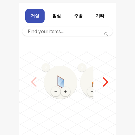
거실
침실
주방
기타
거울
의자
식탁
0
0
0