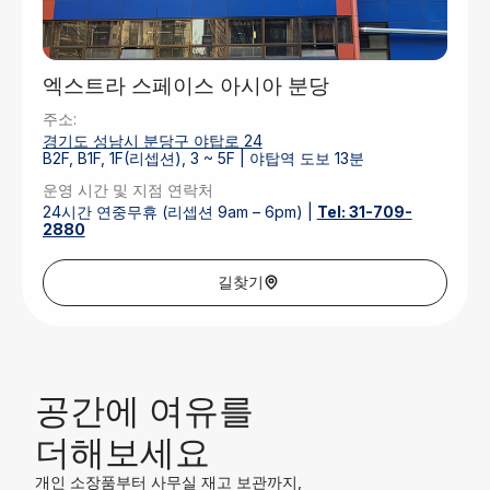
엑스트라 스페이스 아시아 분당
주소:
경기도 성남시 분당구 야탑로 24
B2F, B1F, 1F(리셉션), 3 ~ 5F | 야탑역 도보 13분
운영 시간 및 지점 연락처
24시간 연중무휴 (리셉션 9am – 6pm) |
Tel: 31-709-
2880
주차
건물 후문 지상 주차장 무료 이용
길찾기
공간에 여유를
더해보세요
개인 소장품부터 사무실 재고 보관까지,