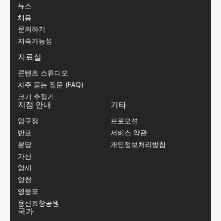
뉴스
채용
문의하기
지속가능성
자료실
콘텐츠 스튜디오
자주 묻는 질문 (FAQ)
크기 추정기
지점 안내
기타
압구정
프로모션
반포
서비스 약관
분당
개인정보처리방침
가산
양재
양천
영등포
용산효창공원
국가