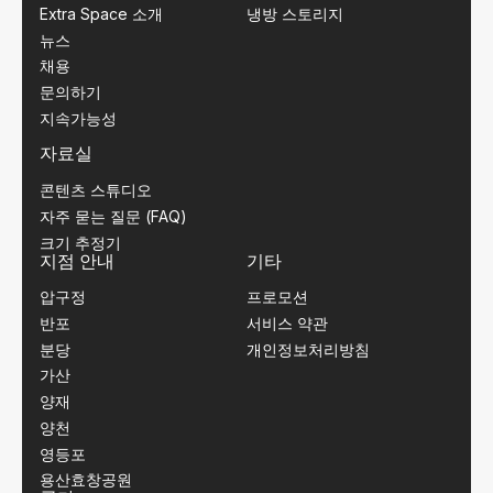
Extra Space 소개
냉방 스토리지
뉴스
채용
문의하기
지속가능성
자료실
콘텐츠 스튜디오
자주 묻는 질문 (FAQ)
크기 추정기
지점 안내
기타
압구정
프로모션
반포
서비스 약관
분당
개인정보처리방침
가산
양재
양천
영등포
용산효창공원