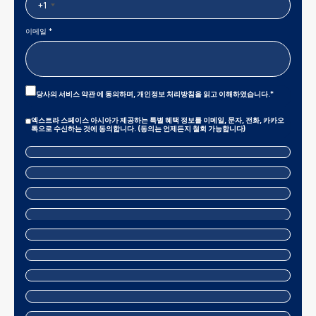
+1
이메일 *
Privacy
당사의
서비스 약관
에 동의하며,
개인정보 처리방침
을 읽고 이해하였습니다.*
Policy
|
Terms
Marketing
엑스트라 스페이스 아시아가 제공하는 특별 혜택 정보를 이메일, 문자, 전화, 카카오
And
Consent
톡으로 수신하는 것에 동의합니다. (동의는 언제든지 철회 가능합니다)
Conditions