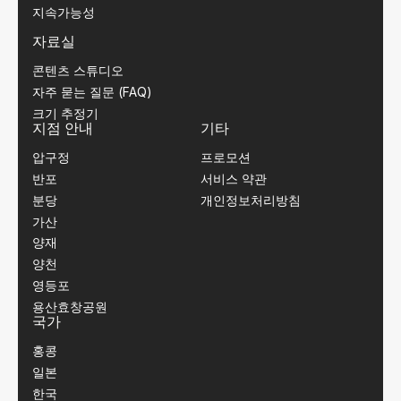
지속가능성
자료실
콘텐츠 스튜디오
자주 묻는 질문 (FAQ)
크기 추정기
지점 안내
기타
압구정
프로모션
반포
서비스 약관
분당
개인정보처리방침
가산
양재
양천
영등포
용산효창공원
국가
홍콩
일본
한국