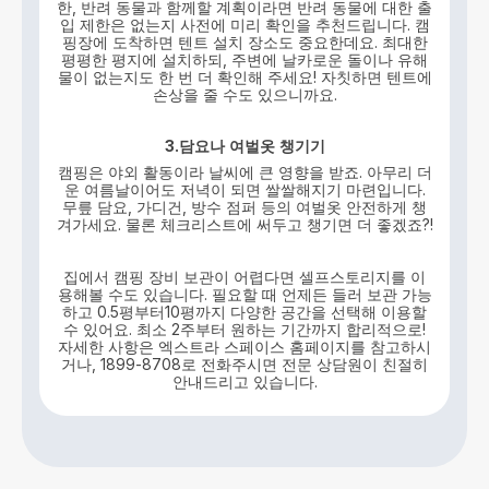
한, 반려 동물과 함께할 계획이라면 반려 동물에 대한 출
입 제한은 없는지 사전에 미리 확인을 추천드립니다. 캠
핑장에 도착하면 텐트 설치 장소도 중요한데요. 최대한
평평한 평지에 설치하되, 주변에 날카로운 돌이나 유해
물이 없는지도 한 번 더 확인해 주세요! 자칫하면 텐트에
손상을 줄 수도 있으니까요.
3.담요나
여벌옷
챙기기
캠핑은 야외 활동이라 날씨에 큰 영향을 받죠. 아무리 더
운 여름날이어도 저녁이 되면 쌀쌀해지기 마련입니다.
무릎 담요, 가디건, 방수 점퍼 등의 여벌옷 안전하게 챙
겨가세요. 물론 체크리스트에 써두고 챙기면 더 좋겠죠?!
집에서 캠핑 장비 보관이 어렵다면 셀프스토리지를 이
용해볼 수도 있습니다. 필요할 때 언제든 들러 보관 가능
하고 0.5평부터10평까지 다양한 공간을 선택해 이용할
수 있어요. 최소 2주부터 원하는 기간까지 합리적으로!
자세한 사항은 엑스트라 스페이스 홈페이지를 참고하시
거나, 1899-8708로 전화주시면 전문 상담원이 친절히
안내드리고 있습니다.