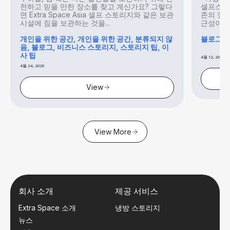
전하고 믿을 만한 장소를 찾고 계신가요? 그렇다
셀프스토
면 Extra Space Asia 셀프 스토리지와 같은 보관
존의 창고
시설에 짐을 보관하는 것을...
근성이 좋
개인을 위한 공간, 개인을 위한 공간, 분류되지 않
블로그, 
음, 블로그, 비즈니스 스토리지, 스토리지 팁, 이
사 팁
4월 12, 2026
4월 24, 2026
View
View More
회사 소개
제공 서비스
Extra Space 소개
냉방 스토리지
뉴스