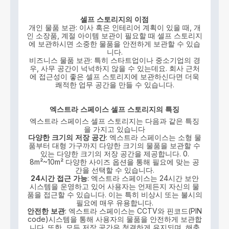
셀프
스토리지의
이점
개인 물품 보관: 이사 혹은 인테리어 계획이 있을 때, 개
인 소장품, 계절 아이템 보관이 필요할 때 셀프 스토리지
에 보관하시면 소중한 물품을 안전하게 보관할 수 있습
니다.
비즈니스 물품 보관: 특히 스타트업이나 중소기업의 경
우, 사무 공간이 넉넉하지 않을 수 있는데요. 회사 근처
에 접근성이 좋은 셀프 스토리지에 보관하신다면 더욱
쾌적한 업무 공간을 만들 수 있습니다.
엑스트라
스페이스
셀프
스토리지의
특징
엑스트라 스페이스 셀프 스토리지는 다음과 같은 특징
을 가지고 있습니다
다양한
크기의
저장
공간
: 엑스트라 스페이스는 소형 물
품부터 대형 가구까지 다양한 크기의 물품을 보관할 수
있는 다양한 크기의 저장 공간을 제공합니다. 0.
8m²~10m² 다양한 사이즈 옵션을 통해 필요에 맞는 공
간을 선택할 수 있습니다.
24
시간
접근
가능
: 엑스트라 스페이스는 24시간 보안
시스템을 운영하고 있어 사용자는 언제든지 자신의 물
품을 접근할 수 있습니다. 이는 특히 비상시 또는 불시의
필요에 매우 유용합니다.
안전한
보관
: 엑스트라 스페이스는 CCTV와 핀코드(PIN
code)시스템을 통해 사용자의 물품을 안전하게 보관합
니다. 또한, 모든 저장 공간은 청결하게 유지되며, 해충