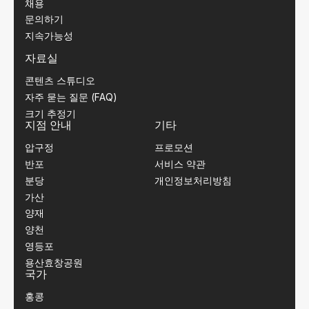
채용
문의하기
지속가능성
자료실
콘텐츠 스튜디오
자주 묻는 질문 (FAQ)
크기 추정기
지점 안내
기타
압구정
프로모션
반포
서비스 약관
분당
개인정보처리방침
가산
양재
양천
영등포
용산효창공원
국가
홍콩