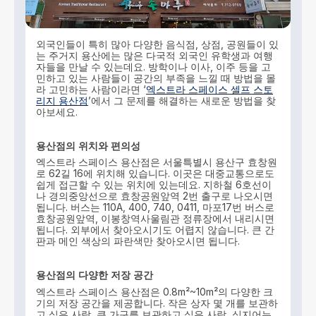
외국인들이 특히 많아 다양한 음식점, 상점, 공원들이 있
는 주거지 용산에는 많은 다국적 외국인 유학생과 여행
자들을 만날 수 있는데요. 방학이나 이사, 이주 등을 고
민하고 있는 사람들이 공간의 부족을 느낄 때 방법을 몰
라 고민하는 사람이라면 ‘
엑스트라 스페이스 셀프 스토
리지 용산점
’에서 그 문제를 해결하는 새로운 방법을 찾
아보세요.
용산점의
위치와
편의성
엑스트라 스페이스 용산점은 서울특별시 용산구 효창원
로 62길 16에 위치해 있습니다. 이곳은 대중교통으로도
쉽게 접근할 수 있는 위치에 있는데요. 지하철 6호선이
나 경의중앙선으로 효창공원앞역 2번 출구로 나오시면
됩니다. 버스는 110A, 400, 740, 0411, 마포17번 버스로
효창공원앞역, 이봉창역사울림관 정류장에서 내리시면
됩니다. 외부에서 찾아오시기도 어렵지 않습니다. 큰 간
판과 메인 색상의 파란색만 찾아오시면 됩니다.
용산점의
다양한
저장
공간
엑스트라 스페이스 용산점은 0.8m²~10m²의 다양한 크
기의 저장 공간을 제공합니다. 작은 상자 몇 개를 보관하
고 싶은 사람, 큰 가구를 보관하고 싶은 사람, 심지어는