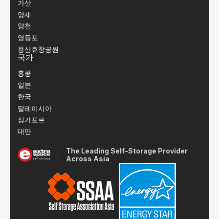
가산
양재
양천
영등포
용산효창공원
국가
홍콩
일본
한국
말레이시아
싱가포르
대만
The Leading Self–Storage Provider
Across Asia