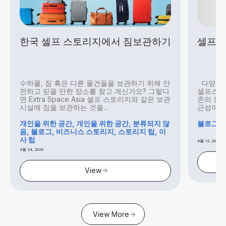
한국 셀프 스토리지에서 짐보관하기
셀프 
수하물, 짐 혹은 다른 물건들을 보관하기 위해 안
다양해진
전하고 믿을 만한 장소를 찾고 계신가요? 그렇다
셀프스토
면 Extra Space Asia 셀프 스토리지와 같은 보관
존의 창고
시설에 짐을 보관하는 것을...
근성이 좋
개인을 위한 공간, 개인을 위한 공간, 분류되지 않
블로그, 
음, 블로그, 비즈니스 스토리지, 스토리지 팁, 이
사 팁
4월 12, 2026
4월 24, 2026
View
View More