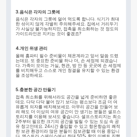
3.음식은
각자의
그릇에
음식은 각자의 그릇에 덜어 먹도록 합니다. 식기가 최대
한 섞이지 않게 각별히 주의해주세요. 집에서 거리두기
가 사실상 불가능하지만, 접촉을 최소화하는 것 정도의
가이드라인은 지키는 것이 좋겠죠?
4.개인
위생
관리
올해 홈파티 필수 준비물이 체온계라고 앞서 말씀 드렸
는데요. 또 중요한 준비물 하나 더, 손 세정제 되겠습니
다. 가족이 모이는 거실, 현관, 방 안 등 곳곳에 손 세정제
를 비치해두고 스스로 개인 청결을 유지할 수 있는 환경
을 조성하세요.
5.충분한
공간
만들기
접촉 최소화를 위해서라도 공간을 넓게 준비하면 좋은
데요. 다닥 다닥 붙어 앉기 보다는 평소보다 조금 더 여
유롭게 의자를 배치해보세요. 아무리 공간을 만들어 보
려 해도 더 이상의 여유 공간이 안 생기는 분들은 셀프스
토리지를 이용해 보셔도 좋습니다. 셀프스토리지는 최소
2주부터 필요한 크기의 공간을 빌릴 수 있는 도심 속 공
유 창고인데요. 24시간 출입할 수 있고 항온항습의 쾌적
한 보관 환경이라 많은 분들이 짐보관할 때 이용 중입니
다. 엑스트라 스페이스에서 최대 50% 할인 이벤트 진행