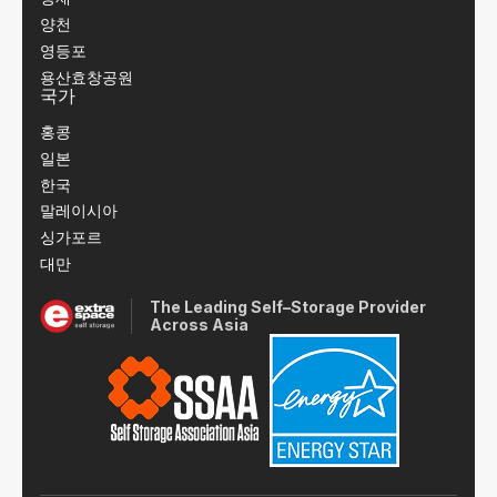
양천
영등포
용산효창공원
국가
홍콩
일본
한국
말레이시아
싱가포르
대만
The Leading Self–Storage Provider
Across Asia