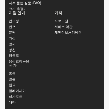
자주 묻는 질문 (FAQ)
크기 추정기
지점 안내
기타
압구정
프로모션
반포
서비스 약관
분당
개인정보처리방침
가산
양재
양천
영등포
용산효창공원
국가
홍콩
일본
한국
말레이시아
싱가포르
대만