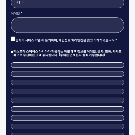
+1
이메일 *
Privacy
당사의
서비스 약관
에 동의하며,
개인정보 처리방침
을 읽고 이해하였습니다.*
Policy
|
Terms
Marketing
엑스트라 스페이스 아시아가 제공하는 특별 혜택 정보를 이메일, 문자, 전화, 카카오
And
Consent
톡으로 수신하는 것에 동의합니다. (동의는 언제든지 철회 가능합니다)
Conditions