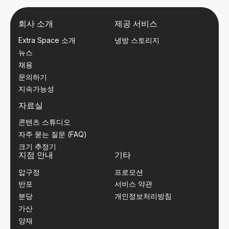
회사 소개
제공 서비스
Extra Space 소개
냉방 스토리지
뉴스
채용
문의하기
지속가능성
자료실
콘텐츠 스튜디오
자주 묻는 질문 (FAQ)
크기 추정기
지점 안내
기타
압구정
프로모션
반포
서비스 약관
분당
개인정보처리방침
가산
양재