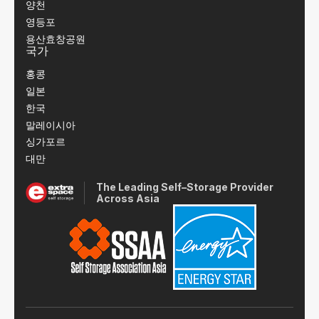
양천
영등포
용산효창공원
국가
홍콩
일본
한국
말레이시아
싱가포르
대만
The Leading Self–Storage Provider
Across Asia