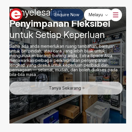
Penyelesaian
Enquire Now
Melayu
Penyimpanan Fleksibel
untuk Setiap Keperluan
Sama ada anda memerlukan ruang tambahan, bantuan
untuk berpindah, atau cara yang lebih bijak untuk
menguruskan barang-barang anda, Extra Space Asia
menawarkan pelbagai perkhidmatan penyimpanan
lengkap yang direka untuk keperluan peribadi dan
perniagaan — selamat, mudah, dan boleh diakses pada
bila-bila masa.
Tanya Sekarang